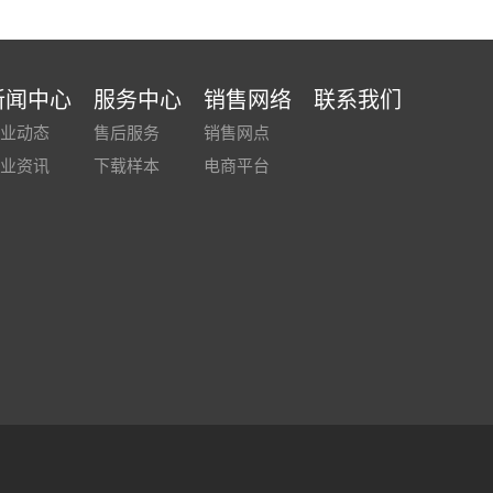
新闻中心
服务中心
销售网络
联系我们
业动态
售后服务
销售网点
业资讯
下载样本
电商平台