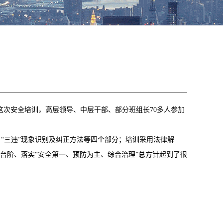
了这次安全培训，高层领导、中层干部、部分班组长70多人参加
“三违”现象识别及纠正方法等四个部分；培训采用法律解
台阶、落实“安全第一、预防为主、综合治理”总方针起到了很